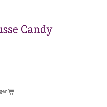
sse Candy
agen