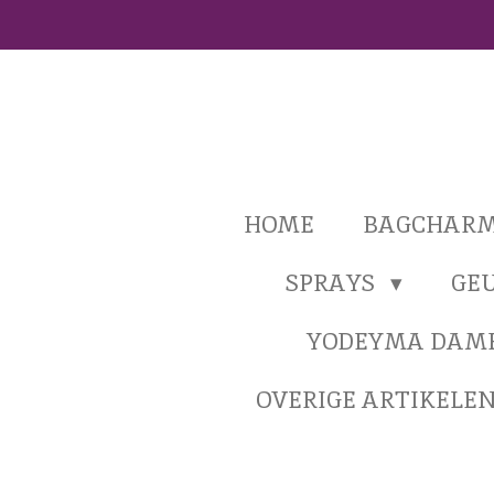
Ga
direct
naar
de
hoofdinhoud
HOME
BAGCHAR
SPRAYS
GE
YODEYMA DAM
OVERIGE ARTIKELE