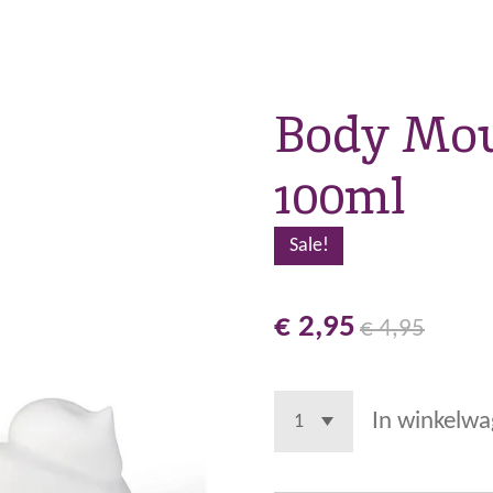
Body Mou
100ml
Sale!
€ 2,95
€ 4,95
In winkelw