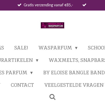
Gratis verzending vanaf €85,-
MS
SALE!
WASPARFUM
SCHO
URARTIKELEN
WAXMELTS, SNAPBAR
ES PARFUM
BY ELOISE BANGLE BAND
N
CONTACT
VEELGESTELDE VRAGE