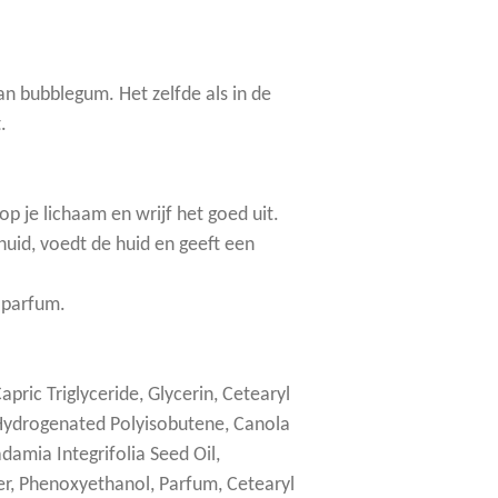
an bubblegum. Het zelfde als in de
.
p je lichaam en wrijf het goed uit.
 huid, voedt de huid en geeft een
 parfum.
pric Triglyceride, Glycerin, Cetearyl
Hydrogenated Polyisobutene, Canola
damia Integrifolia Seed Oil,
r, Phenoxyethanol, Parfum, Cetearyl