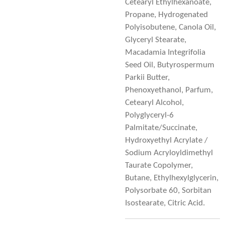
Cetearyl Ethylhexanoate,
Propane, Hydrogenated
Polyisobutene, Canola Oil,
Glyceryl Stearate,
Macadamia Integrifolia
Seed Oil, Butyrospermum
Parkii Butter,
Phenoxyethanol, Parfum,
Cetearyl Alcohol,
Polyglyceryl-6
Palmitate/Succinate,
Hydroxyethyl Acrylate /
Sodium Acryloyldimethyl
Taurate Copolymer,
Butane, Ethylhexylglycerin,
Polysorbate 60, Sorbitan
Isostearate, Citric Acid.