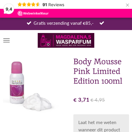
×
91
Reviews
9,4
Gratis verzending vanaf €85,-
Body Mousse
Pink Limited
Edition 100ml
€ 3,71
€ 4,95
Laat het me weten
wanneer dit product