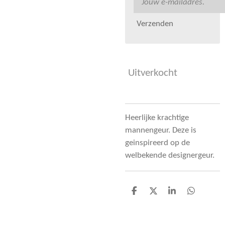
Verzenden
Uitverkocht
Heerlijke krachtige
mannengeur. Deze is
geinspireerd op de
welbekende designergeur.
D
D
S
D
e
e
h
e
l
e
a
l
e
l
r
e