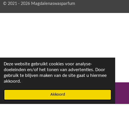
© 2021 - 2026 Magdalenaswasparfum
Deze website gebruikt cookies voor analyse-
doeleinden en/of het tonen van advertenties. Door
gebruik te blijven maken van de site gaat u hiermee
akkoord.
Akkoord
E-mailadres
Facebook