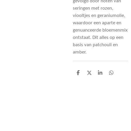
gevolgd door noten van
seringen met rozen,
viooltjes en geraniumolie,
waardoor een aparte en
genuanceerde bloemenmix
ontstaat. Dit alles op een
basis van patchouli en
amber.
D
D
S
D
e
e
h
e
l
e
a
l
e
l
r
e
n
e
n