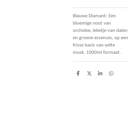
Blauwe Diamant: Een
bloemige noot van
orchidee, lelietje-van-dalen
en groene essences, op een
frisse basis van witte
musk. 1000ml formaat.
D
D
S
D
e
e
h
e
l
e
a
l
e
l
r
e
n
e
n