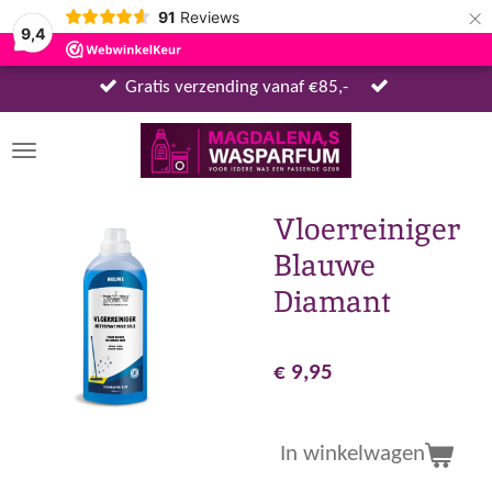
×
91
Reviews
9,4
Gratis verzending vanaf €85,-
Vloerreiniger
Blauwe
Diamant
€ 9,95
In winkelwagen