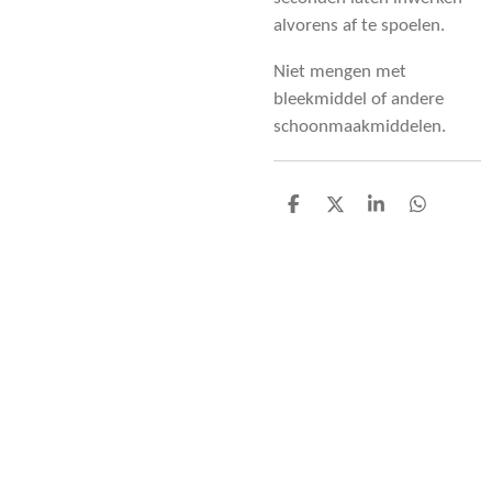
alvorens af te spoelen.
Niet mengen met
bleekmiddel of andere
schoonmaakmiddelen.
D
D
S
D
e
e
h
e
l
e
a
l
e
l
r
e
n
e
n