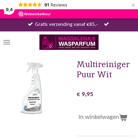
×
91
Reviews
9,4
Gratis verzending vanaf €85,-
Multireiniger
Puur Wit
€ 9,95
In winkelwagen