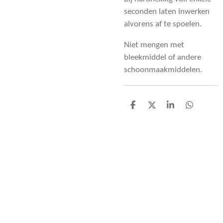
seconden laten inwerken
alvorens af te spoelen.
Niet mengen met
bleekmiddel of andere
schoonmaakmiddelen.
D
D
S
D
e
e
h
e
l
e
a
l
e
l
r
e
n
e
n