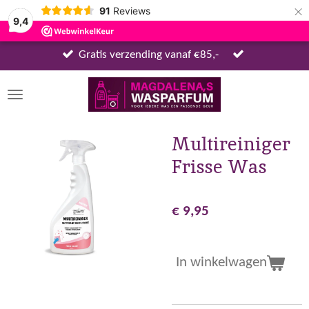
×
91
Reviews
9,4
Gratis verzending vanaf €85,-
Multireiniger
Frisse Was
€ 9,95
In winkelwagen