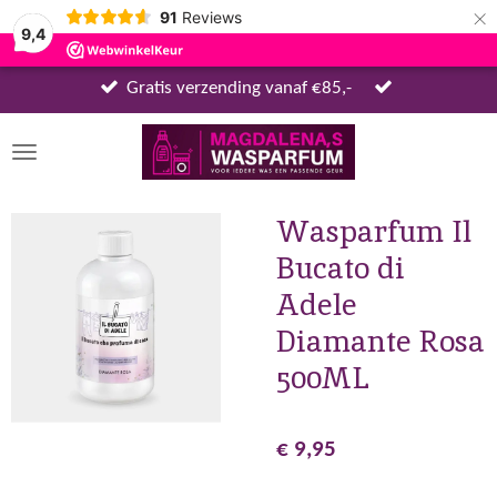
×
91
Reviews
9,4
Gratis verzending vanaf €85,-
Wasparfum Il
Bucato di
Adele
Diamante Rosa
500ML
€ 9,95