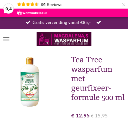
×
91
Reviews
9,4
Gratis verzending vanaf €85,-
Tea Tree
wasparfum
met
geurfixeer-
formule 500 ml
€ 12,95
€ 15,95