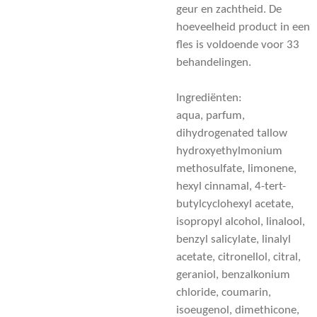
geur en zachtheid. De
hoeveelheid product in een
fles is voldoende voor 33
behandelingen.
Ingrediënten:
aqua, parfum,
dihydrogenated tallow
hydroxyethylmonium
methosulfate, limonene,
hexyl cinnamal, 4-tert-
butylcyclohexyl acetate,
isopropyl alcohol, linalool,
benzyl salicylate, linalyl
acetate, citronellol, citral,
geraniol, benzalkonium
chloride, coumarin,
isoeugenol, dimethicone,