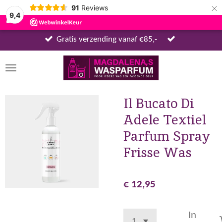
×
91
Reviews
9,4
Gratis verzending vanaf €85,-
Il Bucato Di
Adele Textiel
Parfum Spray
Frisse Was
€ 12,95
In