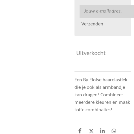
Verzenden
Uitverkocht
Een By Eloise haarelastiek
die je ook als armbandje
kan dragen! Combineer
meerdere kleuren en maak
toffe combinaties!
D
D
S
D