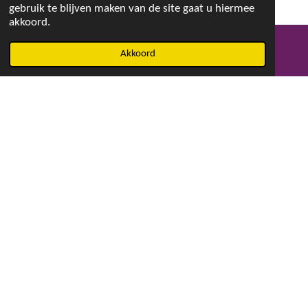
gebruik te blijven maken van de site gaat u hiermee
akkoord.
Akkoord
E-mailadres
Facebook