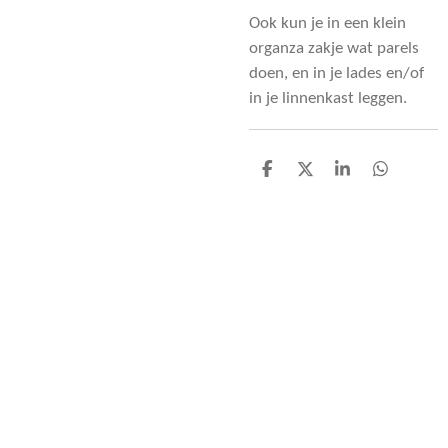
Ook kun je in een klein
organza zakje wat parels
doen, en in je lades en/of
in je linnenkast leggen.
D
D
S
D
e
e
h
e
l
e
a
l
e
l
r
e
n
e
n